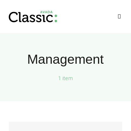
Skip
to
Togg
content
Navig
Management
1 item