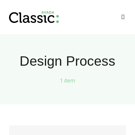
Skip
to
Togg
content
Navig
Design Process
1 item